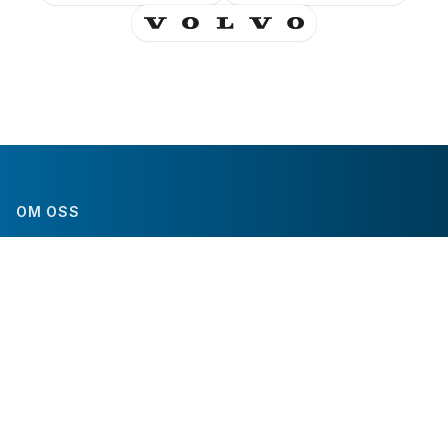
OM OSS
Om oss
Fakta & Statistik
Partners
Kontakta Oss
ERT DELTAGANDE
Turneringsinformation