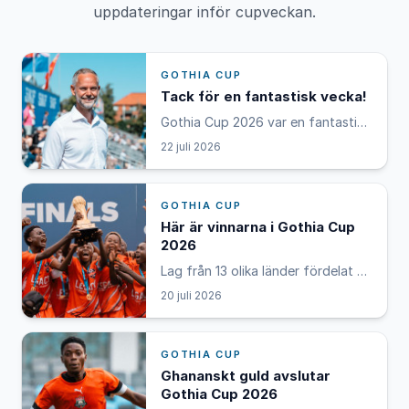
uppdateringar inför cupveckan.
GOTHIA CUP
Tack för en fantastisk vecka!
Gothia Cup 2026 var en fantastisk
vecka. Spelare, ledare, domare,
22 juli 2026
funktionärer, partners och publik
har fyllt Göteborg med fotboll,
glädje, känslor och minnen för
GOTHIA CUP
livet.
Här är vinnarna i Gothia Cup
2026
Lag från 13 olika länder fördelat på
tre världsdelar vann olika
20 juli 2026
ålderskategorier i Gothia Cup
2026. Därmed gjorde turneringen
verkligen skäl för epitetet världens
GOTHIA CUP
största, mest internationella
evenemang i ungdomsfotboll.
Ghananskt guld avslutar
Gothia Cup 2026