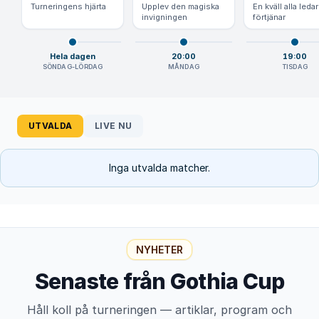
Turneringens hjärta
Upplev den magiska
En kväll alla leda
invigningen
förtjänar
Hela dagen
20:00
19:00
SÖNDAG-LÖRDAG
MÅNDAG
TISDAG
UTVALDA
LIVE NU
Inga utvalda matcher.
NYHETER
Senaste från Gothia Cup
Håll koll på turneringen — artiklar, program och