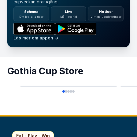
cupveckan drar igång.
Schema
Live
Notiser
Ditt lag, alla tider
Mål i realtid
Viktiga uppdateringar
Läs mer om appen →
BOKEN OM GOTHIA
Gothia Cup Store
CUP
T-
249 SEK
299 
Eat - Play - Win