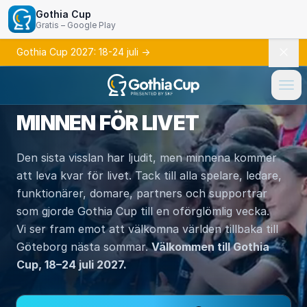
Gothia Cup
Gratis – Google Play
Gothia Cup 2027: 18-24 juli
→
MINNEN FÖR LIVET
Den sista visslan har ljudit, men minnena kommer
att leva kvar för livet. Tack till alla spelare, ledare,
funktionärer, domare, partners och supportrar
som gjorde Gothia Cup till en oförglömlig vecka.
Vi ser fram emot att välkomna världen tillbaka till
Göteborg nästa sommar.
Välkommen till Gothia
Cup, 18–24 juli 2027.