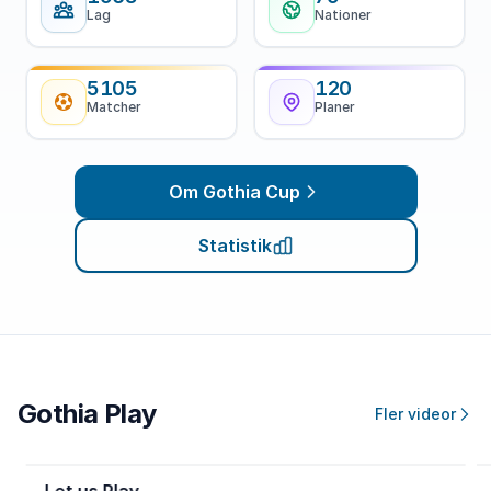
Lag
Nationer
5105
120
Matcher
Planer
Om Gothia Cup
Statistik
Gothia Play
Fler videor
Let us Play