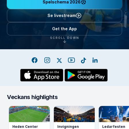
Spelschema 2026
Se livestream
Get the App
SCROLL DOWN
Facebook
Instagram
X
YouTube
TikTok
LinkedIn
Veckans highlights
Heden Center
Invigningen
Ledarfesten