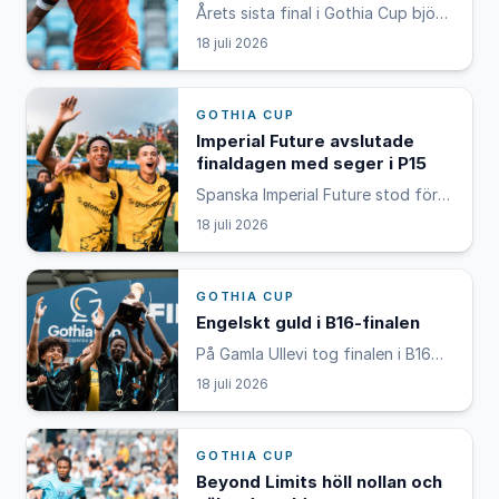
Årets sista final i Gothia Cup bjöd
på möte mellan irländska
18 juli 2026
Newbridge Town FC och
ghananska Accra Shooting Stars
FC i B18-klassen. Där visade Accra
GOTHIA CUP
ghananerna stor skicklighet och
vann i slutändan med 2–1.
Imperial Future avslutade
finaldagen med seger i P15
Spanska Imperial Future stod för
en övertygande insats och
18 juli 2026
besegrade norska
Hamarkameratene med 4-0 i P15-
finalen, den sista finalen på SKF
GOTHIA CUP
Arena. – Jag är väldigt tacksam.
Det känns otroligt, säger
Engelskt guld i B16-finalen
matchens MVP Lucas Sainz.
På Gamla Ullevi tog finalen i B16
plats, när engelska Skouted FC
18 juli 2026
och amerikanska Jersey Futbol
Club Nsoromma ställdes mot
varandra. Skouted FC hade tidigt
GOTHIA CUP
ledningen i matchen och tog en
bekväm seger med 2–0.
Beyond Limits höll nollan och