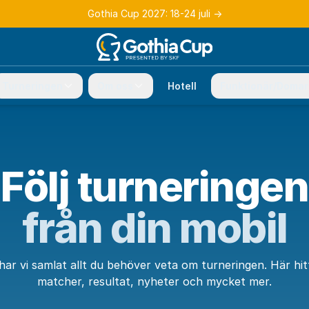
Gothia Cup 2027: 18-24 juli
→
Turneringen
Om oss
Hotell
Funktionär/Domar
Följ turneringen
från din mobil
har vi samlat allt du behöver veta om turneringen. Här hit
matcher, resultat, nyheter och mycket mer.