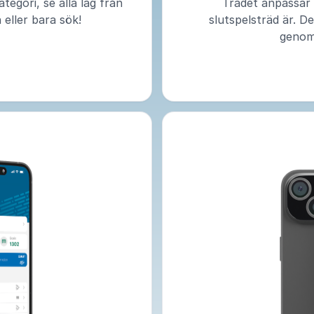
ategori, se alla lag från
Trädet anpassar s
n eller bara sök!
slutspelsträd är. De
genom 