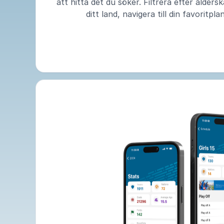
att hitta det du söker. Filtrera efter åldersk
ditt land, navigera till din favoritpla