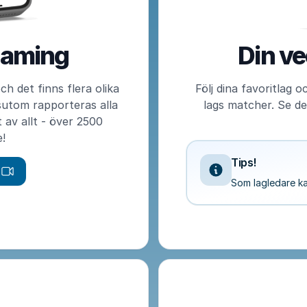
eaming
Din ve
h det finns flera olika
Följ dina favoritlag 
ssutom rapporteras alla
lags matcher. Se de
 av allt - över 2500
!
Tips!
g
Som lagledare kan