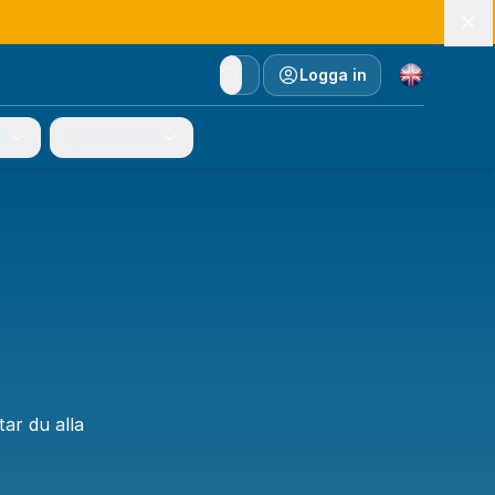
Currency
Logga in
e
Spelschema
tar du alla