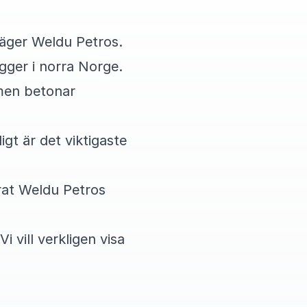
 säger Weldu Petros.
gger i norra Norge.
men betonar
gt är det viktigaste
rat Weldu Petros
i vill verkligen visa