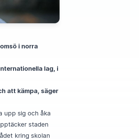
romsö i norra
nternationella lag, i
och att kämpa, säger
la upp sig och åka
 upptäcker staden
rådet kring skolan