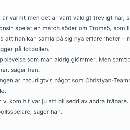
t är varmt men det är varit väldigt trevligt här,
gonsin spelat en match söder om Tromsö, som li
 att han kan samla på sig nya erfarenheter – 
igger på fotbollen.
upplevelse som man aldrig glömmer. Men samtidi
her. säger han.
ingen är naturligtvis något som Christyan-Team
de.
i kom hit var ju att bli sedd av andra tränare. V
tbollsspelare, säger han.