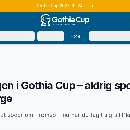
Gothia Cup 2027: 18-24 juli
→
Turneringen
Om oss
Hotell
Funktionär/Domar
en i Gothia Cup – aldrig sp
rge
at söder om Tromsö – nu har de tagit sig till Pla