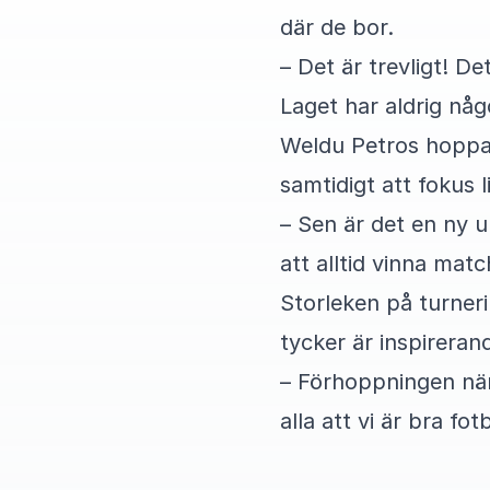
där de bor.
– Det är trevligt! De
Laget har aldrig nå
Weldu Petros hoppas
samtidigt att fokus l
– Sen är det en ny 
att alltid vinna matc
Storleken på turner
tycker är inspireran
– Förhoppningen när v
alla att vi är bra fo