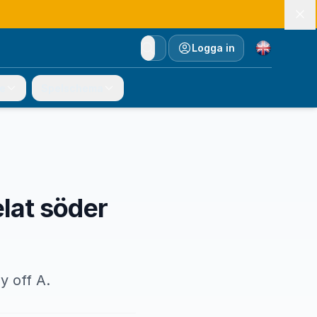
Currency
Logga in
e
Spelschema
elat söder
y off A.