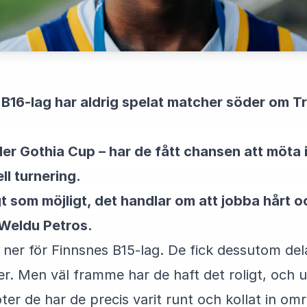
s B16-lag har aldrig spelat matcher söder om T
nder Gothia Cup – har de fått chansen att möta i
ll turnering.
ångt som möjligt, det handlar om att jobba hårt 
Weldu Petros.
 ner för Finnsnes B15-lag. De fick dessutom de
ner. Men väl framme har de haft det roligt, och
er de har de precis varit runt och kollat in om