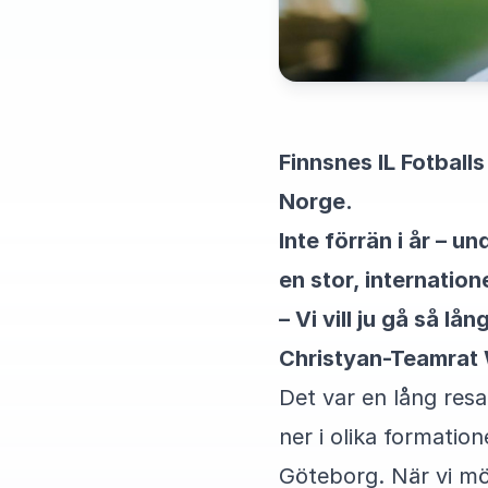
Finnsnes IL Fotball
Norge.
Inte förrän i år – u
en stor, internatione
– Vi vill ju gå så l
Christyan-Teamrat 
Det var en lång resa
ner i olika formatio
Göteborg. När vi möt