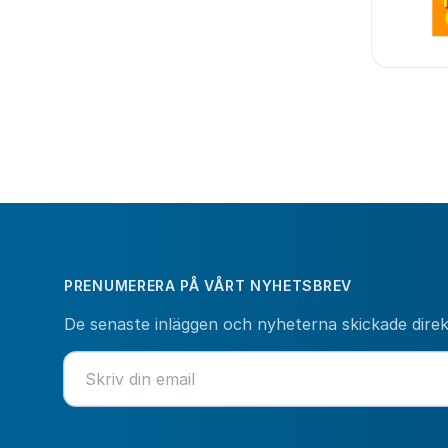
PRENUMERERA PÅ VÅRT NYHETSBREV
De senaste inläggen och nyheterna skickade direkt 