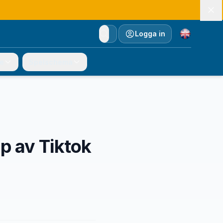
Currency
Logga in
e
Spelschema
lp av Tiktok