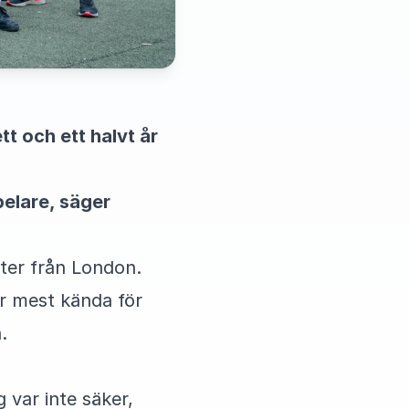
tt och ett halvt år
pelare, säger
ter från London.
är mest kända för
.
 var inte säker,