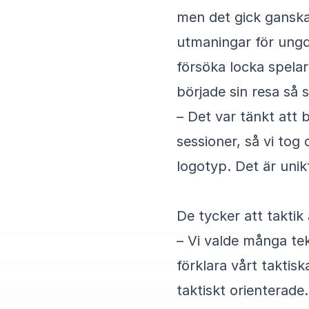
men det gick ganska 
utmaningar för ungdo
försöka locka spelar
började sin resa så 
– Det var tänkt att 
sessioner, så vi to
logotyp. Det är uni
De tycker att taktik 
– Vi valde många tekn
förklara vårt taktisk
taktiskt orienterade.