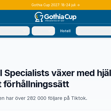
Gothia Cup 2027: 18-24 juli
→
Turneringen
Om oss
Hotell
Funktionär/Domar
l Specialists växer med hjä
t förhållningssätt
n har över 282 000 följare på Tiktok.