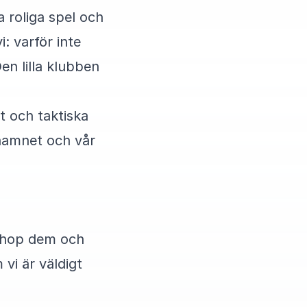
a roliga spel och
: varför inte
en lilla klubben
et och taktiska
 namnet och vår
å ihop dem och
 vi är väldigt