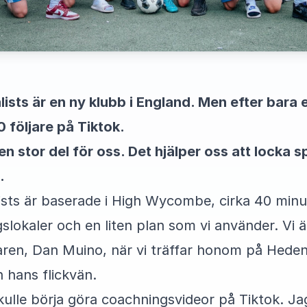
ists är en ny klubb i England. Men efter bara e
 följare på Tiktok.
en stor del för oss. Det hjälper oss att locka s
.
lists är baserade i High Wycombe, cirka 40 minu
gslokaler och en liten plan som vi använder. Vi 
aren, Dan Muino, när vi träffar honom på Heden
 hans flickvän.
kulle börja göra coachningsvideor på Tiktok. Jag