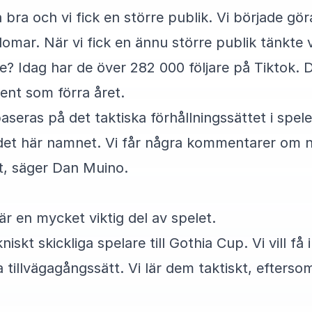
bra och vi fick en större publik. Vi började gör
mar. När vi fick en ännu större publik tänkte vi
e? Idag har de över 282 000 följare på Tiktok. D
sent som förra året.
baseras på det taktiska förhållningssättet i spel
g det här namnet. Vi får några kommentarer om
kt, säger Dan Muino.
är en mycket viktig del av spelet.
iskt skickliga spelare till Gothia Cup. Vi vill f
a tillvägagångssätt. Vi lär dem taktiskt, eftersom