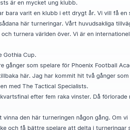
ists är en mycket ung klubb.
ar bara varit en klubb i ett drygt år. Vi vill få en
l sådana här turneringar. Vårt huvudsakliga tillv
och turnera världen över. Vi är en internationel
te Gothia Cup.
 tre gånger som spelare för Phoenix Football A
 tillbaka här. Jag har kommit hit två gånger som 
en med The Tactical Specialists.
l kvartsfinal efter fem raka vinster. Då förlorad
att vinna den här turneringen någon gång. Om v
 och få bättre spelare att delta i turneringar