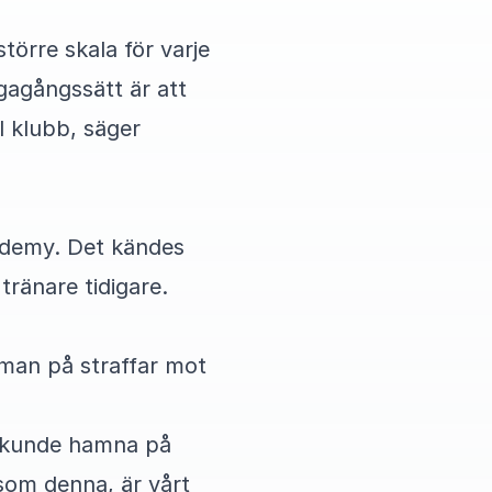
 större skala för varje
ägagångssätt är att
l klubb, säger
cademy. Det kändes
tränare tidigare.
e man på straffar mot
i kunde hamna på
 som denna, är vårt