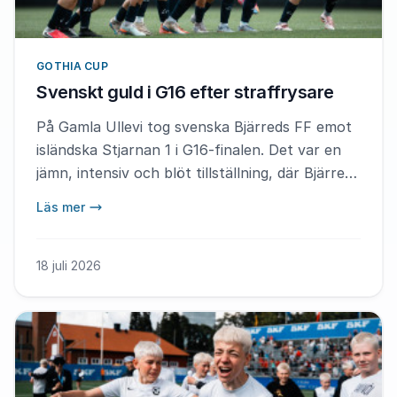
GOTHIA CUP
Svenskt guld i G16 efter straffrysare
På Gamla Ullevi tog svenska Bjärreds FF emot
isländska Stjarnan 1 i G16-finalen. Det var en
jämn, intensiv och blöt tillställning, där Bjärred
till sist gick segrande ur finalen efter en riktig
Läs mer
straffrysare.
18 juli 2026