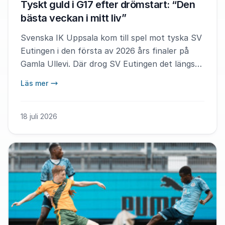
Tyskt guld i G17 efter drömstart: “Den
bästa veckan i mitt liv”
Svenska IK Uppsala kom till spel mot tyska SV
Eutingen i den första av 2026 års finaler på
Gamla Ullevi. Där drog SV Eutingen det längsta
strået med, efter att man rivstartat matchen
Läs mer
med två mål första sju minuterna.
18 juli 2026