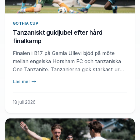
GOTHIA CUP
Tanzaniskt guldjubel efter hård
finalkamp
Finalen i B17 på Gamla Ullevi bjöd på möte
mellan engelska Horsham FC och tanzaniska
One Tanzanite. Tanzanierna gick starkast ur
duellen och besegrade Horsham med 2–0. – Vi
Läs mer
är som en familj, säger finalens MVP Said
Rashid Lugazo efter guldet.
18 juli 2026