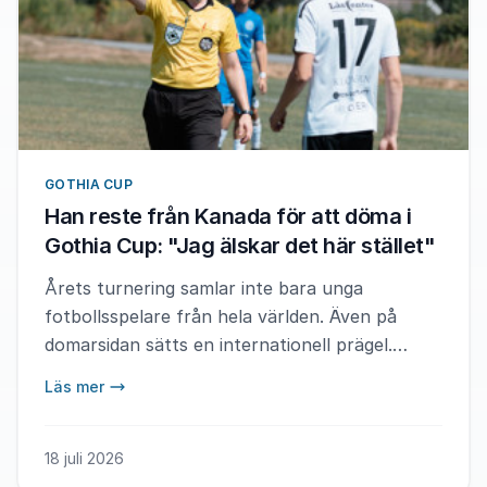
GOTHIA CUP
Han reste från Kanada för att döma i
Gothia Cup: "Jag älskar det här stället"
Årets turnering samlar inte bara unga
fotbollsspelare från hela världen. Även på
domarsidan sätts en internationell prägel.
Landon Bell är en av över hundra domare från
Läs mer
Referee Abroad. – Jag trivs verkligen här och
kommer definitivt att komma tillbaka nästa år
om jag får möjlighet, säger han.
18 juli 2026