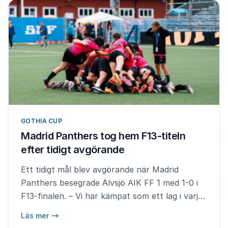
GOTHIA CUP
Madrid Panthers tog hem F13-titeln
efter tidigt avgörande
Ett tidigt mål blev avgörande när Madrid
Panthers besegrade Älvsjö AIK FF 1 med 1-0 i
F13-finalen. – Vi har kämpat som ett lag i varje
match hela veckan, säger matchens MVP Noa
Läs mer
Abelleira Paganos.