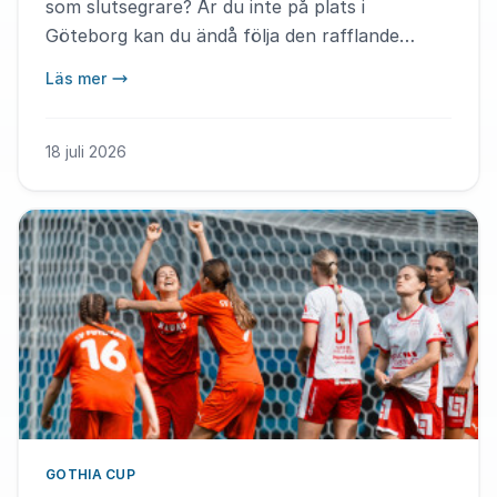
som slutsegrare? Är du inte på plats i
Göteborg kan du ändå följa den rafflande
avslutningen. Nu sänker vi priset på All Access
Läs mer
Pass för livestream till 199 kronor.
18 juli 2026
GOTHIA CUP