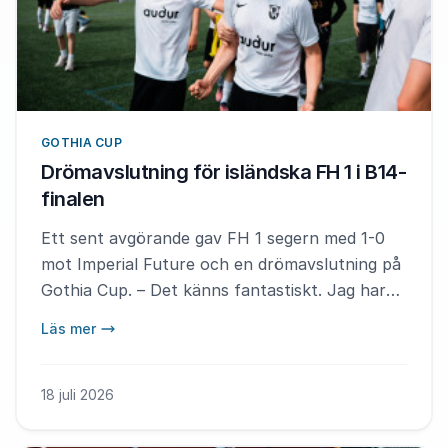
GOTHIA CUP
Drömavslutning för isländska FH 1 i B14-
finalen
Ett sent avgörande gav FH 1 segern med 1-0
mot Imperial Future och en drömavslutning på
Gothia Cup. – Det känns fantastiskt. Jag har
drömt om det här sedan jag var fem år, säger
Läs mer
matchens MVP Víkingur Hrafn Þórhallsson.
18 juli 2026