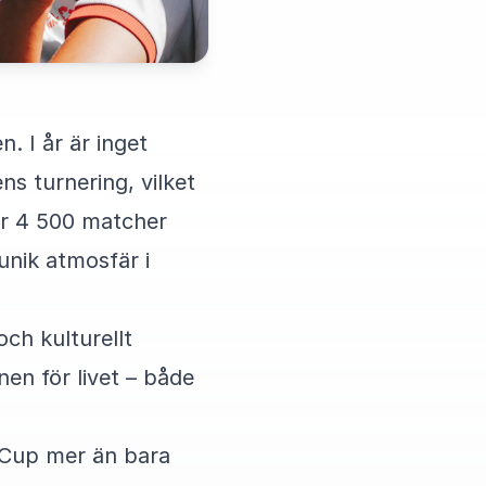
. I år är inget
ns turnering, vilket
ver 4 500 matcher
unik atmosfär i
ch kulturellt
en för livet – både
ia Cup mer än bara