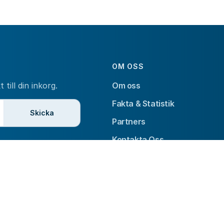
OM OSS
till din inkorg.
Om oss
Fakta & Statistik
Skicka
Partners
Kontakta Oss
© 2026 Gothia Cup. All rights reserved.
Integritetspolicy
Facebook
Instagram
X
YouTube