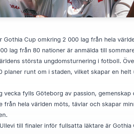
Gothia Cup omkring 2 000 lag från hela världen
00 lag från 80 nationer är anmälda till sommare
världens största ungdomsturnering i fotboll. Ö
 planer runt om i staden, vilket skapar en helt 
g vecka fylls Göteborg av passion, gemenskap o
 från hela världen möts, tävlar och skapar minn
en.
llevi till finaler inför fullsatta läktare är Goth