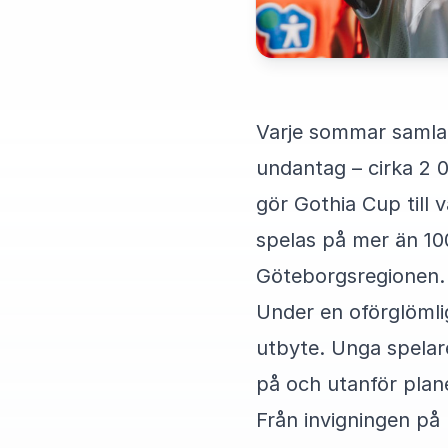
Varje sommar samlar 
undantag – cirka 2 0
gör Gothia Cup till 
spelas på mer än 100
Göteborgsregionen.
Under en oförglömli
utbyte. Unga spelare
på och utanför plan
Från invigningen på U