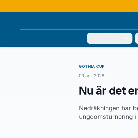
Ert deltagande
GOTHIA CUP
03 apr. 2026
Nu är det e
Nedräkningen har bö
ungdomsturnering i f