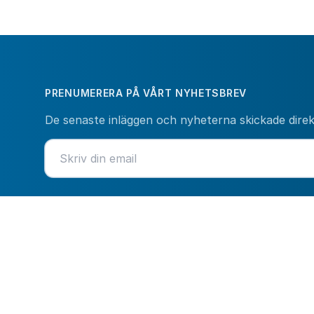
PRENUMERERA PÅ VÅRT NYHETSBREV
De senaste inläggen och nyheterna skickade direkt 