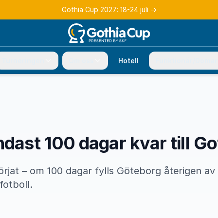
Gothia Cup 2027: 18-24 juli
→
Turneringen
Om oss
Hotell
Funktionär/Domar
ndast 100 dagar kvar till G
rjat – om 100 dagar fylls Göteborg återigen av 
otboll.