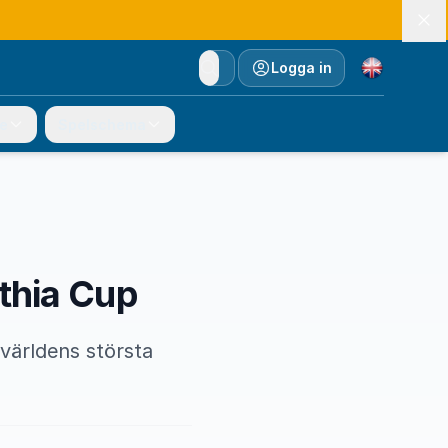
Currency
Logga in
e
Spelschema
othia Cup
världens största