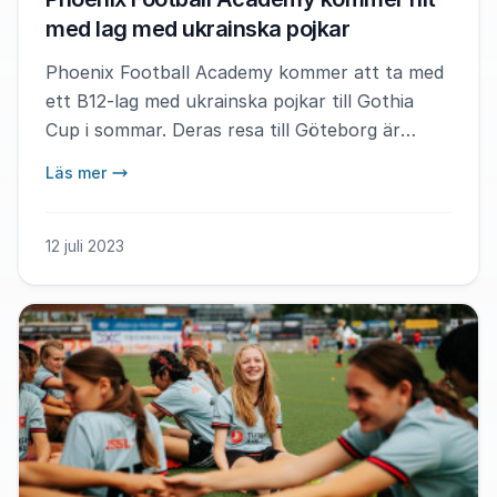
med lag med ukrainska pojkar
Phoenix Football Academy kommer att ta med
ett B12-lag med ukrainska pojkar till Gothia
Cup i sommar. Deras resa till Göteborg är
också sponsrad av fotbollslegendaren Andriy
Läs mer
Shevchenko och Arsenal-stjärnan Oleksandr
Zinchenkos välgörenhetsorganisation Football
for Ukraine.
12 juli 2023