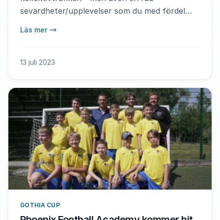
sevärdheter/upplevelser som du med fördel
kan ta del av och på så sätt göra veckan i
Läs mer
Göteborg ännu roligare.
13 juli 2023
GOTHIA CUP
Phoenix Football Academy kommer hit